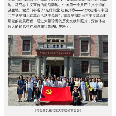
地、马克思主义宣传的前沿阵地、中国第一个共产主义小组的
诞生地。党员们参观了“光辉伟业 红色序章——北大红楼与中国
共产党早期北京革命活动主题展”，重温早期新民主主义革命时
期党的发展历程，通过大量珍贵的历史文献和照片，深刻体会
伟大的建党精神和波澜壮阔的历史瞬间。
（与会党员在北京大学红楼前合影）