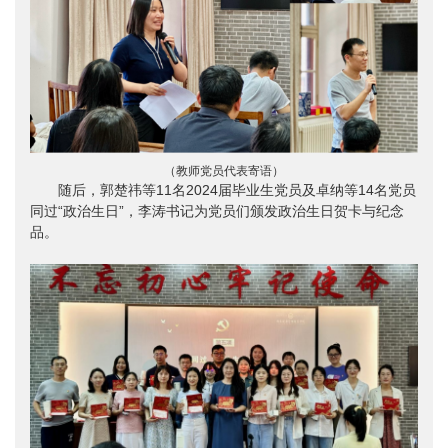
（教师党员代表寄语）
随后，郭楚祎等11名2024届毕业生党员及卓纳等14名党员
同过“政治生日”，李涛书记为党员们颁发政治生日贺卡与纪念
品。