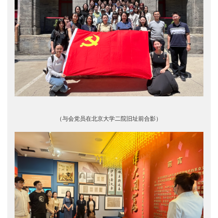
（与会党员在北京大学二院旧址前合影）