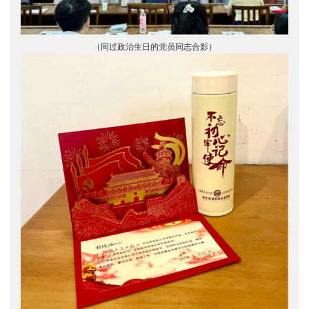
（同过政治生日的党员同志合影）