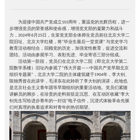
为迎接中国共产党成立103周年，重温党的光辉历程，进一
步增强党员的荣誉感和使命感，增强党支部的凝聚力和战斗
力，2024年6月25日，生策党支部全体师生党员前往北京大学二
院旧址、北京大学红楼，将“毕业生最后一堂党课” 与党史学习
教育活动相结合，回顾党的历史，加强党性教育，促进交流和
团结。活动由参观学习、表彰先进、毕业寄语三部分组成。
活动第一阶段，党员们在北京大学二院（即北京大学第二
院数学系楼）旧址内参观了“伟大开篇——中国共产党早期北京
组织专题展”，北京大学二院的主体建筑建于1904年，李大钊、
陈独秀曾在此讲学，毛泽东在此聆听了李大钊的演讲，此地也
是北京社会主义青年团等早期组织的重要活动地。党员们紧随
讲解员的脚步，在珍贵的史料前驻足沉思、在互动区收藏“李大
钊先生写给进步青年的一封信”电子信件，沉浸式体验革命先驱
们对真理的执着追求和对青年的热切期望。