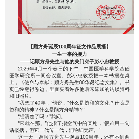
【顾方舟诞辰100周年征文作品展播】
一生一事的接力
——记顾方舟先生与他的关门弟子彭小忠教授
2026年4月一个春日的下午，中国医学科学院基础
医学研究所一间会议室。彭小忠教授把一本书摆在桌
上，《使命与奉献：顾方舟先生80华诞纪念文集》。书
页已经翻得卷边，里面夹着许多他后来添加的访谈资料
和旧照片。
“我想了40年，”他说，“什么是协和的文化？什么是
协和的精神？什么是顾方舟精神？”
“想清楚了吗？”我问。
“它就在那。”他指了指空气中的某处，“很难用一句
话概括，但它一代传一代，润物细无声。”
这一天，离顾方舟先生诞辰100周年，还有不到两