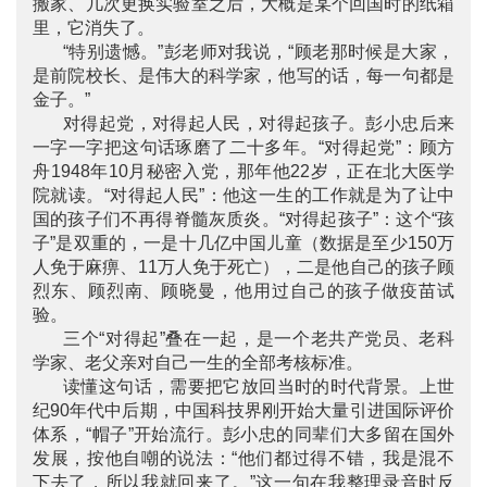
搬家、几次更换实验室之后，大概是某个回国时的纸箱
里，它消失了。
“特别遗憾。”彭老师对我说，“顾老那时候是大家，
是前院校长、是伟大的科学家，他写的话，每一句都是
金子。”
对得起党，对得起人民，对得起孩子。彭小忠后来
一字一字把这句话琢磨了二十多年。“对得起党”：顾方
舟1948年10月秘密入党，那年他22岁，正在北大医学
院就读。“对得起人民”：他这一生的工作就是为了让中
国的孩子们不再得脊髓灰质炎。“对得起孩子”：这个“孩
子”是双重的，一是十几亿中国儿童（数据是至少150万
人免于麻痹、11万人免于死亡），二是他自己的孩子顾
烈东、顾烈南、顾晓曼，他用过自己的孩子做疫苗试
验。
三个“对得起”叠在一起，是一个老共产党员、老科
学家、老父亲对自己一生的全部考核标准。
读懂这句话，需要把它放回当时的时代背景。上世
纪90年代中后期，中国科技界刚开始大量引进国际评价
体系，“帽子”开始流行。彭小忠的同辈们大多留在国外
发展，按他自嘲的说法：“他们都过得不错，我是混不
下去了，所以我就回来了。”这一句在我整理录音时反