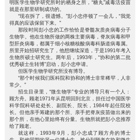
明医学生物学研究所时的栖身之所，“糖丸”减毒活疫苗
就是在那里研制成功的。
“现在拆了，很遗憾。”彭小忠停顿了一会儿，“我觉
得真的应该保留下来。”
那段时间彭小忠的工作恰恰是脊髓灰质炎病毒分子
生物学。他在生物所做的两株主要病毒，脊灰病毒和甲
型肝炎病毒，都属于细小核糖核酸病毒科肠道病毒属。
所里开始招研究生了，他想继续深造，于是1991年考入
生物所硕士研究生。两年后，1993年，“协和的第二批
优秀硕士生转博”启动，彭小忠申请。
但医学生物学研究所没有博导。
“那个时候我们医科院和协和的博士非常稀罕，人非
常少。”
招生目录里，“微生物学”专业的博导只有一个人：
顾方舟。顾老1971年从昆明回到北京，担任过中国医学
科学院科研处处长、副院长、院长，1984年起任院校
长。但他亲手筹建的那个所、亲手把脊灰疫苗做出来的
那个所，在他心里始终有分量。生物所就把彭小忠推荐
给了顾老。
就这样，1993年9月，彭小忠成了顾方舟的博士
生。和他同期的另一位博士生，被分到顾老在协和微生