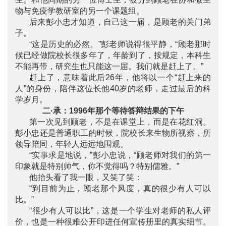
物与免疫学教研室的另一个课题组。
后来彭小忠才知道，自己这一届，是顾老的关门弟
子。
“这是历史的必然。”彭老师说得很平静，“顾老那时
候已经做院校长很多年了，年龄到了，按规定，本科生
不能再带，研究生也只能这一届。我们就是赶上了。”
赶上了，意味着此后26年，他将以一个“赶上来的
人”的身份，陪伴这位长他40岁的老师，走过最后的科
学岁月。
二·承：1996年那个等待答辩结果的下午
第一次见到顾老，不是在课堂上，而是在花红洞。
彭小忠还是普通职工的时候，院校长来生物所视察，所
领导陪同，年轻人远远地围观。
“实事求是地说，”彭小忠说，“顾老师对我们的第一
印象就是特别帅气，你不觉得吗？特别儒雅。”
他抬头看了我一眼，又笑了笑：
“到目前为止，顾老那个风度，真的很少有人可以
比。”
“很少有人可以比”，这是一个学生对老师的私人评
价，也是一种很难公开印进任何宣传册里的真实细节。