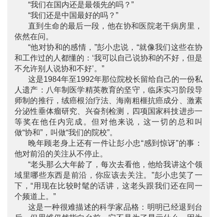
“我们在国内还是最领先的吗？”
“我们还是中国最好的吗？”
直到生命的最后一段，他在协和医院老干病房里，
依然在问。
“他对协和的感情，”彭小忠说，“就像我们这些在协
和工作过的人都懂的：‘我可以自己说协和的不好，但是
不允许别人说协和不好’。”
这是1984年至1992年那位院校长留给自己的一份私
人遗产：八年制医学精英教育的坚守，临床实习阶段导
师制的推行，绒癌根治疗法、海南粗榧抗癌成分、激素
分泌性垂体瘤研究、兴奋剂检测，四项国家科技进步一
等奖在他任内完成。但对他来说，这一切的总和叫
做“协和”，叫做“我们的院校”。
晚年顾老身上还有一件让彭小忠“感到惊讶”的事：
他对前沿的关注从不停止。
“老头那么大年龄了，每次去看他，他给我讲这个领
域里哪些东西是前沿，你应该去关注。”彭小忠笑了一
下，“用现在比较时髦的话讲，这老头跟我们还在同一
个频道上。”
这是一种很难描述的科学家品格：明明已经退到台