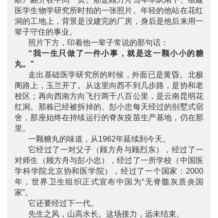
医学生物学研究所时拍的一张照片。年轻的他站在花红
洞的工地上，背景是没建完的厂房，身后是他后来用一
辈子守住的事业。
照片下方，印着他一辈子常说的那句话：
“我一生只做了一件小事，就是这一颗小小的糖
丸。”
走出基础医学研究所的时候，外面已是黄昏。北极
阁路上，玉兰开了。从这里向西不到几步路，是协和老
校区；再向西南方向飞行两千八百公里，是云南昆明花
红洞。那栋已经被拆掉的、彭小忠每天经过的别墅式宿
舍，那座始终在持续运行的脊灰疫苗生产基地，仍在那
里。
一颗糖丸的味道，从1962年延续到今天。
它经过了一对父子（顾方舟与顾烈东），经过了一
对师生（顾方舟与彭小忠），经过了一所学校（中国医
学科学院北京协和医学院），经过了一个国家：2000
年，世界卫生组织正式宣布中国为“无脊髓灰质炎国
家”。
它还要经过下一代。
先生之风，山高水长。这场接力，远未结束。