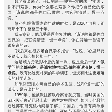
顾老看出来了。开口的是一句很平常的话：“小忠，
你不用紧张。你为什么那么紧张？你把你自己做的东
西，该说的都是你自己做的，把它说清楚。慢一点
说。”
彭小忠跟我重述这句话的时候，是2026年4月，距
离那个下午整整三十年。
我留意到，他几乎是逐字复述的。“该说的都是你自
己做的，把它说清楚，慢一点说”，像在背诵一首读了
很多遍的诗。
“我后来在很多场合做学术报告，”他说，“心里只要
不踏实，就会想起那一句。”
这是顾方舟教彭小忠的第一课，也是最后一课：
做
学问的全部秘密，是诚实地把自己做的事说清楚，慢一
点说。
没有比这更朴素的科学训练，也没有比这更难落
实的科学训练。
如果回望顾方舟自己的学术生涯，这种“慢一点”的
诚实，是有出处的。
1959年，他被派往苏联考察脊灰疫苗。当时美国的
Salk灭活疫苗已经上市，西方对中国实行禁运，他只能
通过苏联研究机构间接了解。回国后，他没有简单跟
随，而是面对一个艰难判断：死疫苗还是活疫苗？死疫