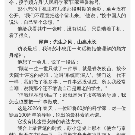
令，授予顾方舟“人民科学家”国家荣誉称号。
彭小忠的手机里有几张那段时期的合影，至今没有
公开。“我们不愿意把这个留出来。”他说，“按中国人的
说法，自己留个念想。”
他给我看其中一张时，没有说话，只是端着手机，
看了很久。
尾声：先生之风，山高水长
访谈最后，我请彭小忠用一句话概括他理解的顾方
舟精神。
他想了一会儿，说了一段话：
“顾老一生一世只做了一件事，就是脊灰疫苗。按今
天院士评选的标准，这叫‘系统而深入’。我们这一代不
一样，我们做了很多事，一件事还没做成。所以我经常
自嘲，说我那个还不敢说自己是顾老的学生。”
“但我现在想明白了：那就是为了报答我的导师，我
怎么也要把一件事做成。”
这是2026年春天，一位即将60岁的科学家，对一位
诞辰100周年的导师，说出的最朴素的承诺。
它没有比这更安静的表达方式。
我合上录音笔的时候，彭小忠桌上那本《使命与奉
献》翻开在中间一页。那是顾方舟当年率队南下、组建