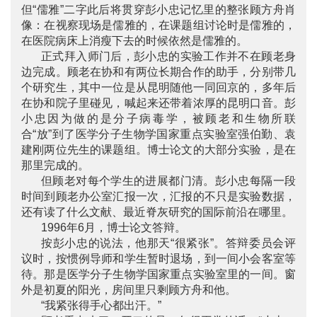
但“儒雅”二字此后将贯穿彭小忠记忆里的整张顾方舟肖
像：在视察现场是儒雅的，在课题组讨论时是儒雅的，
在医院病床上消瘦下去的时候依然是儒雅的。
正式拜入师门后，彭小忠的实验工作并不在顾老身
边完成。顾老在协和有两位长期合作的助手，分别带几
个研究生，其中一位是从昆明随他一同回京的，多年后
在协和院子里碰见，喊起来还带着浓厚的昆明口音。彭
小忠因为做的是分子病毒学，被顾老和生物所联
合“放”到了医学分子生物学国家重点实验室强伯勤、袁
建刚两位先生的课题组。博士论文的大部分实验，是在
那里完成的。
但顾老对每个学生的进展都门清。彭小忠每隔一段
时间到顾老办公室汇报一次，汇报的不只是实验数据，
还有读了什么文献、最近脊灰研究的国际前沿在哪里。
1996年6月，博士论文答辩。
按彭小忠的说法，他那天“很紧张”。答辩委员会评
议时，按惯例导师和学生暂时退场，到一间小会客室等
待。那是医学分子生物学国家重点实验室里的一间。窗
外是初夏的阳光，房间里只剩顾方舟和他。
“我紧张得手心都出汗。”