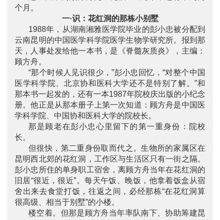
个月。
一·识：花红洞的那栋小别墅
1988年，从湖南湘雅医学院毕业的彭小忠被分配到
云南昆明的中国医学科学院医学生物学研究所。报到那
天，人事处发给他一本书，是《脊髓灰质炎》，主编：
顾方舟。
“那个时候人见识很少，”彭小忠回忆，“对整个中国
医学科学院、北京协和医科大学还不是特别了解。”和
那本书一起发的，还有一本1987年院校庆出版的小纪念
册。他正是从那本册子上第一次知道：顾方舟是中国医
学科学院、中国协和医科大学的院校长。
那是顾老在彭小忠心里留下的第一重身份：院校
长。
但很快，第二重身份取而代之。生物所的家属区在
昆明西北郊的花红洞，工作区与生活区只有一街之隔。
彭小忠所住的单身职工宿舍，离顾方舟当年在花红洞的
旧居“很近，很近”。每天午饭、晚饭，他拿着饭盒从宿
舍出来去食堂打饭，往返之间，必经那栋“在花红洞算
很高级、相当于别墅”的小楼。
楼空着。但那是顾方舟当年率队南下、协助筹建昆