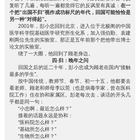
复听了几遍，每听一遍都觉得它的反讽里有真诚：
在一
个把“出国不归”视作成功标尺的年代，回国可能恰恰是
另一种“对得起”。
2001年，彭小忠回到北京，进入位于北极阁的中国
医学科学院基础医学研究所生化系，加入强伯勤、袁建
刚两位先生的实验室。那正是五年前那个把他带出博士
论文的实验室。
绕了一大圈，他回到了顾老身边。
四·归：晚年之问
回国之后的近二十年，彭小忠成为顾老在国内“接触
最多的学生”。
按中国传统，教师节、春节、初一十五，他都要去
看老师。顾老和师母李以莞（也是病毒学家，曾在医科
院工作）住在协和家属区。彭老每次去，谈话的开头几
乎都是同一句：
“小忠啊，最近怎么样？”
接着的话题永远是协和：
“医科院怎么样？”
“基础所怎么样？”
“生物所怎么样？”