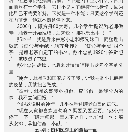
后，但思维仍然指向台前。它不是为了显示什么，因为
面前只有一个学生；它也不是为了维持什么身份，因为
他早已不需要维持。它就是一种本能：只要这个学科还
在向前走，他就不愿意停下来。
2006年，顾方舟80大寿。几个学生提议为老师做
寿。顾老一开始拒绝，后来说：“那我想出本书。”
那本书，就是后来由彭小忠和师兄妹们一同整理出
版的《使命与奉献：顾方舟传》。“使命与奉献”四个
字，是顾老亲自定下的书名。彭小忠的1996年答辩照
片，被收进了书里。
彭小忠告诉我，他后来才慢慢咂摸出这四个字的分
量。
“使命，就是党和国家培养了我，让我去做小儿麻痹
的疫苗，我就把它做成。”
“奉献，就是这事我必须做、应当做、是我分内的
事，我不去问回报。”
他说这话时的神情，几乎在重述顾老自己的语气。
“现在大家都喜欢造句嘛？既要又要还要。”彭小忠
停了一下，“顾老师那一辈人不这样，他们就一句：服
从安排，承担使命，奉献。”
五·别：协和医院里的最后一面