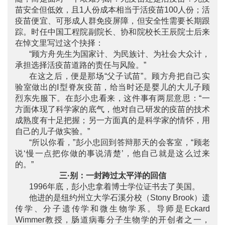
苗安全但低效，且1人份成本相当于活疫苗100人份；活
疫苗便宜、可形成人群免疫屏障，但安全性需要长期跟
踪。时任中国工程院副院长、协和院校长王辰院士后来
在悼文里写过这个抉择：
“顾方舟先生为国家计、为民族计、为社会大众计，
承担选择活疫苗道路的责任与风险。”
在这之后，便是那场“父子试苗”。顾方舟把自己实
验室做出的Ⅰ型脊灰疫苗，给当时还是婴儿的大儿子顾
烈东先服下。在彭小忠看来，这件事有两层意思：“一
方面体现了科学家的底气，他对自己研发的疫苗的技术
成熟度有十足把握；另一方面真的是科学家的情怀，用
自己的儿子做实验。”
“所以你看，”彭小忠回到答辩那天的会客室，“顾老
说‘慢一点把你做的事说清楚’，他自己就是这么过来
的。”
三·别：一封跨过太平洋的回信
1996年底，彭小忠拿着博士学位证书去了美国。
他进的是纽约州立大学石溪分校（Stony Brook）遗
传学、分子遗传学和微生物学系。导师是Eckard
Wimmer教授，肠道病毒分子生物学的开创者之一，