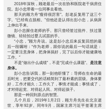
2018年深秋，顾老最后一次在协和医院老干病房住
院。彭小忠带着一位同事去看他。
那天的顾方舟“瘦得很厉害”。彭老反复用了这三个
字。“已经有点脱相。”但他还是认得出彭小忠，从病床
上伸出手来。
彭小忠握住老师的手。那只曾经签过批件、扶过显
微镜、轻轻拍过婴儿试苗的手。
“小忠，”顾方舟说。这是彭小忠后来反复回想的最
后一段嘱咐：“作为老师，跟你说的最后一句话就是：
一定要注意身体，把身体搞好，完了以后你才能健康地
工作。”
不是“做出什么成绩”，不是“完成什么课题”。
是注意
身体
。
彭小忠告诉我，那一刻他听懂了：导师在生命的最
后时光，把要交代的话精简到了最朴素的层级。身体要
好，工作才能久；工作久了，事情才能成；事情成了，
才对得起党、对得起人民、对得起孩子。
那是一种回到原点的智慧。
几个月后，2019年1月2日，顾方舟先生在北京逝
世，享年92岁。同年9月，国家主席习近平签署主席