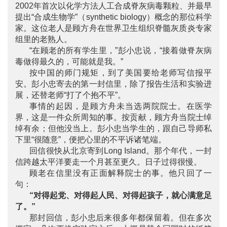
2002年首次以化学方法人工合成脊灰病毒颗粒、并最早
提出“合成生物学”（synthetic biology）概念的那位科学
家。这位老人是顾方舟在世界卫生组织脊髓灰质炎专家
组里的老熟人。
“在顾老的所有学生里，”彭小忠说，“接着做脊灰病
毒做得最久的，可能就是我。”
按中国的师门规矩，到了美国要给老师写信报平
安。彭小忠寄去的第一封信里，除了报告生活和实验进
展，还替老师“打了个抱不平”。
事情的起因，是顾方舟未当选两院院士。在医学
界，这是一件众所周知的事。按贡献，顾方舟当院士绰
绰有余；但他没当上。彭小忠当学生的，跟自己导师私
下里“很随意”，便把心里的不平诉诸笔端。
回信很快从北京寄到Long Island。那个年代，一封
信跨越太平洋要走一个月甚至更久。日子过得很慢。
顾老在信里没有正面解释院士的事。他只回了一
句：
“对得起党、对得起人民、对得起孩子，就心满意足
了。”
那封回信，彭小忠后来很多年都保留着。但在多次